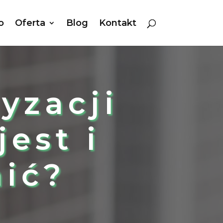
o
Oferta
Blog
Kontakt
yzacji
est i
nić?