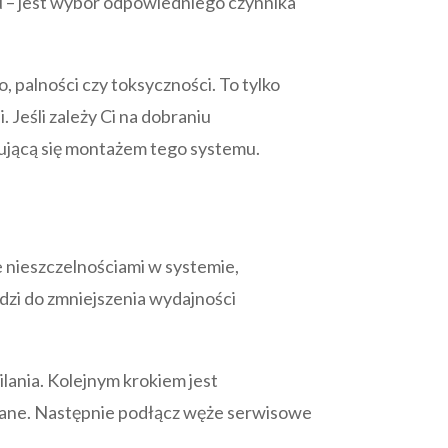
u – jest wybór odpowiedniego czynnika
, palności czy toksyczności. To tylko
 Jeśli zależy Ci na dobraniu
mującą się montażem tego systemu.
nieszczelnościami w systemie,
zi do zmniejszenia wydajności
silania. Kolejnym krokiem jest
owane. Następnie podłącz węże serwisowe