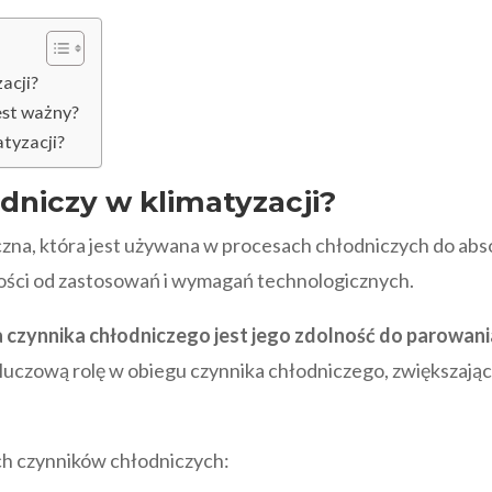
acji?
est ważny?
tyzacji?
dniczy w klimatyzacji?
czna, która jest używana w procesach chłodniczych do abs
ości od zastosowań i wymagań technologicznych.
ynnika chłodniczego jest jego zdolność do parowania i
czową rolę w obiegu czynnika chłodniczego, zwiększając j
ch czynników chłodniczych: