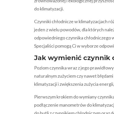
zrównoważonej i ekologicznej przyszłoś
do klimatyzacji.
Czynniki chłodnicze w klimatyzacjach róż
jeden z wielu powodów, dla których należ
odpowiedniego czynnika chłodniczego 
Specjaliści pomogą Ci w wyborze odpow
Jak wymienić czynnik 
Poziom czynnika wraz z jego prawidłow
naturalnym zużyciem czy nawet błędami 
klimatyzacji i zwiększenia zużycia energ
Pierwszym krokiem do wymiany czynnika
podłączenie manometrów do klimatyzacji
do butli z czynnikiem chłodniczym oraz