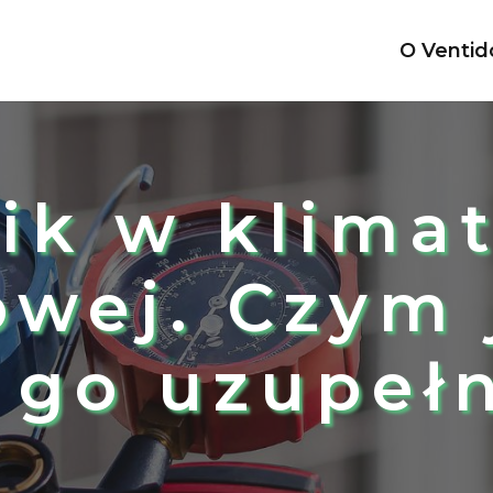
O Ventid
ik w klimat
wej. Czym j
 go uzupeł