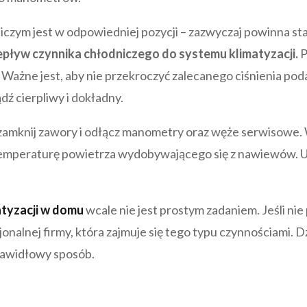
dniczym jest w odpowiedniej pozycji – zazwyczaj powinna s
zepływ czynnika chłodniczego do systemu klimatyzacji.
P
 Ważne jest, aby nie przekroczyć zalecanego ciśnienia po
dź cierpliwy i dokładny.
zamknij zawory i odłącz manometry oraz węże serwisowe. W
 temperaturę powietrza wydobywającego się z nawiewów. Upe
atyzacji w domu
wcale nie jest prostym zadaniem. Jeśli nie
jonalnej firmy, która zajmuje się tego typu czynnościami. 
rawidłowy sposób.