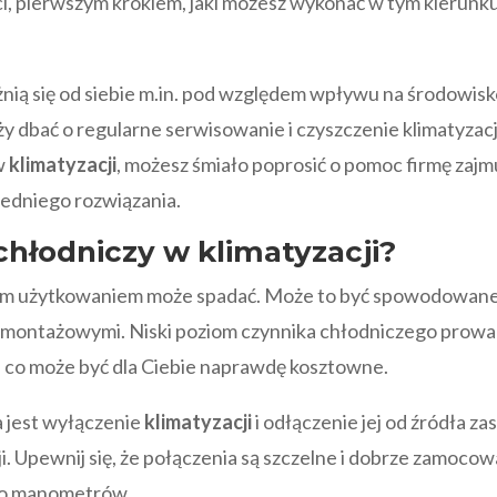
ci, pierwszym krokiem, jaki możesz wykonać w tym kierunk
nią się od siebie m.in. pod względem wpływu na środowisko
y dbać o regularne serwisowanie i czyszczenie klimatyzacji.
w
klimatyzacji
, możesz śmiało poprosić o pomoc firmę zaj
iedniego rozwiązania.
chłodniczy w klimatyzacji?
ym użytkowaniem może spadać. Może to być spowodowane 
montażowymi. Niski poziom czynnika chłodniczego prowad
ii, co może być dla Ciebie naprawdę kosztowne.
 jest wyłączenie
klimatyzacji
i odłączenie jej od źródła za
. Upewnij się, że połączenia są szczelne i dobrze zamoc
 do manometrów.