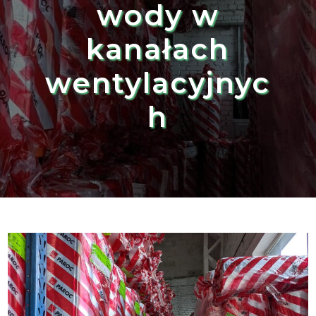
wody w
kanałach
wentylacyjnyc
h