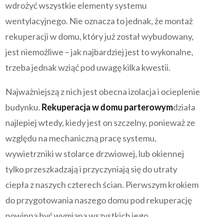
wdrożyć wszystkie elementy systemu
wentylacyjnego. Nie oznacza to jednak, że montaż
rekuperacji w domu, który już został wybudowany,
jest niemożliwe – jak najbardziej jest to wykonalne,
trzeba jednak wziąć pod uwagę kilka kwestii.
Najważniejszą z nich jest obecna izolacja i ocieplenie
budynku.
Rekuperacja w domu parterowym
działa
najlepiej wtedy, kiedy jest on szczelny, ponieważ ze
względu na mechaniczną pracę systemu,
wywietrzniki w stolarce drzwiowej, lub okiennej
tylko przeszkadzają i przyczyniają się do utraty
ciepła z naszych czterech ścian. Pierwszym krokiem
do przygotowania naszego domu pod rekuperację
powinna być wymiana wszystkich jego