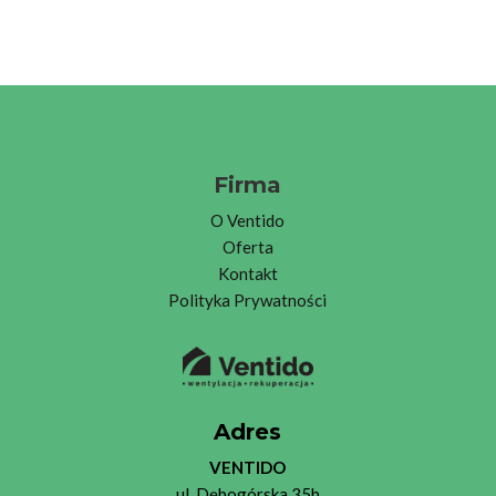
Firma
O
Ventid
o
Oferta
Kontakt
Polityka Prywatności
Adres
VENTIDO
ul. Dębogórska 35b